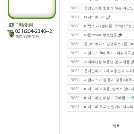
20962
중년연애를 힘들게 하는 야간뇨
20961
여자비아그라
20960
버목스 - 메벤다졸 100mg x 6
20959
야툰 yatoon 무료웹툰
20958
툰코바로가기 평생주소 - 툰코
20957
시알리스 5mg 후기 - 파워약국
20956
자이데나정 복용법 및 부작용
20955
온라인비아그라 복용법과 부작용
20954
시알리스가 잘 듣지 않을 때(효
20953
비아그라 부작용, 실제로 얼마나
20952
비아그라는 여성도 구매할 수 
20951
비아그라 효과는 얼마나 지속되