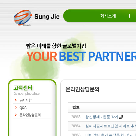
회사소개
회사소개
CEO 인사말
조직도
고객센터
Company Introduce
공지사항
Q&A
번호
온라인상담문의
20965
왕신황제 - 웹툰 작가
20964
실데나필시트르산염 사이트 추적하
20963
이버멕틴 후기 부작용 체크! - 