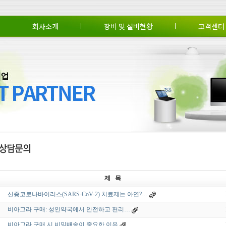
회사소개
장비 및 설비현황
고객센터
회사소개
CEO 인사말
조직도
연혁
장비 및 설비현황
비전 및 방침
납품실적
회사약도
특허 및 인증
공지사항
Q&A
온
제 목
신종코로나바이러스(SARS-CoV-2) 치료제는 아연?…
비아그라 구매: 성인약국에서 안전하고 편리…
비아그라 구매 시 비밀배송이 중요한 이유