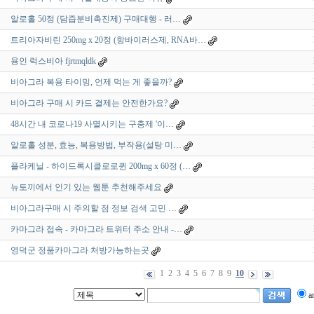
알로홀 50정 (담즙분비촉진제) 구매대행 - 러…
트리아자비린 250mg x 20정 (항바이러스제, RNA바…
용인 럭스비아 fjrtmqldk
비아그라 복용 타이밍, 언제 먹는 게 좋을까?
비아그라 구매 시 카드 결제는 안전한가요?
48시간 내 코로나19 사멸시키는 구충제 '이…
알로홀 성분, 효능, 복용방법, 부작용(설탕 미…
플라케닐 - 하이드록시클로로퀸 200mg x 60정 (…
뉴토끼에서 인기 있는 웹툰 추천해주세요
비아그라구매 시 주의할 점 정보 검색 고민 …
카마그라 접속 - 카마그라 트위터 주소 안내 -…
영덕군 정품카마그라 처방가능하는곳
1
2
3
4
5
6
7
8
9
10
a