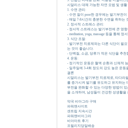
3. 전립선 비대증 완화: 저용량 시알리
시알리스 대체 가능한 자연 요법 및 생활
1. 수면 관리:
- 수면 질이 poor한 경우에는 발기부전
- 매일 7-8시간의 충분한 수면을 취하는 
2. 정서적 스트레스 관리:
- 정서적 스트레스는 발기부전에 큰 영향을
- meditation, yoga, massage 등을 
3. 식단 조절:
- 발기부전 치료제와는 다른 식단이 필요
는 것이 좋습니다.
- 단백질, 소금, 당류가 적은 식단을 추천
4. 운동:
- 정기적인 운동은 혈액 순환과 신체적 
- 일주일에 3-4회 정도의 강도 높은 운동
결론
시알리스는 발기부전 치료제로, 타다라필(T
를 증가시켜 발기를 유도하고 유지하는 데
부전을 완화할 수 있는 다양한 방법이 있
을 소개하여, 남성들이 건강한 성생활을 
약국 비아그라 구매
파워맨사이트
센트립 지속시간
파워맨비아그라
비아마트 후기
프릴리지당일배송