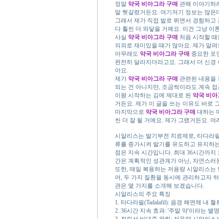
정말
약국 비아그라 구매
관해 이야기하려
말 헷갈렸거든요. 여기저기 정보는 많은데
그래서 제가 직접 발로 뛰면서 경험하고
다 훨씬 더 와닿을 거예요. 이건 그냥 
사실
약국 비아그라 구매
처음 시작할 때
의외로 재미있을 때가 많아요. 제가 알
아무래도
약국 비아그라 구매
중요한 포인
완전히 달라지더라고요. 그래서 더 신경 
아요.
제가
약국 비아그라 구매
관련된 내용을 
되는 건 아니지만, 조금씩이라도 계속 접
이왕 시작하는 김에 제대로 된
약국 비아
거든요. 제가 이 글을 쓰는 이유도 바로
마지막으로
약국 비아그라 구매
대하는 
씬 더 잘 될 거예요. 제가 그랬거든요. 
시알리스는 발기부전 치료제로, 타다라필(T
류를 증가시켜 발기를 유도하고 유지하는 
점은 지속 시간입니다. 최대 36시간까지 
간은 계획적인 성관계가 아닌, 자연스러
또한, 매일 복용하는 저용량 시알리스는
어, 두 가지 질환을 동시에 관리하고자 
관은 몇 가지를 소개해 보겠습니다.
시알리스의 주요 특징
1. 타다라필(Tadalafil): 음경 해면체
2. 36시간 지속 효과: '주말 약'이라